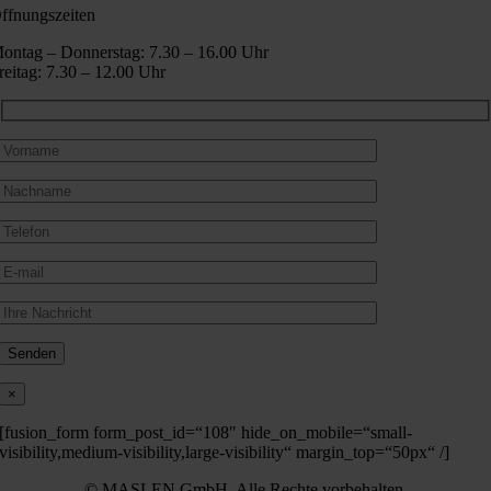
ffnungszeiten
ontag – Donnerstag: 7.30 – 16.00 Uhr
reitag: 7.30 – 12.00 Uhr
×
[fusion_form form_post_id=“108″ hide_on_mobile=“small-
visibility,medium-visibility,large-visibility“ margin_top=“50px“ /]
©
MASLEN GmbH, Alle Rechte vorbehalten.