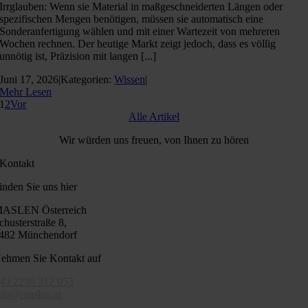
Irrglauben: Wenn sie Material in maßgeschneiderten Längen oder
spezifischen Mengen benötigen, müssen sie automatisch eine
Sonderanfertigung wählen und mit einer Wartezeit von mehreren
Wochen rechnen. Der heutige Markt zeigt jedoch, dass es völlig
unnötig ist, Präzision mit langen [...]
Juni 17, 2026
|
Kategorien:
Wissen
|
Mehr Lesen
1
2
Vor
Alle Artikel
Wir würden uns freuen, von Ihnen zu hören
Kontakt
inden Sie uns hier
ASLEN Österreich
chusterstraße 8,
482 Münchendorf
ehmen Sie Kontakt auf
43 2236 312 053
nfo@maslen.at