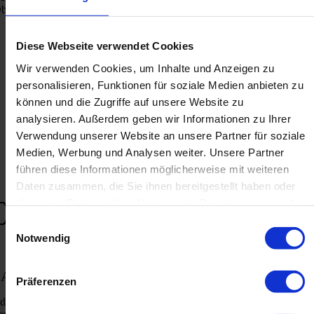
berflächenbehandlung MAT in verschiedenen RAL-Farben hergestellt
Diese Webseite verwendet Cookies
Wir verwenden Cookies, um Inhalte und Anzeigen zu
personalisieren, Funktionen für soziale Medien anbieten zu
können und die Zugriffe auf unsere Website zu
analysieren. Außerdem geben wir Informationen zu Ihrer
Verwendung unserer Website an unsere Partner für soziale
Mehr erfahren
Medien, Werbung und Analysen weiter. Unsere Partner
führen diese Informationen möglicherweise mit weiteren
Daten zusammen, die Sie ihnen bereitgestellt haben oder
03
die sie im Rahmen Ihrer Nutzung der Dienste gesammelt
haben.
Einwilligungsauswahl
Notwendig
SANDWICHPANEELE
Präferenzen
del profi liertes Dachpaneel mit Aussen- und Innenschale aus