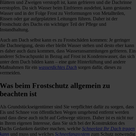
Blättern und Zweigen verstopft ist, kann gefrieren und die Dachrinne
verstopfen. Da sich Wasser beim Einfrieren ausdehnt, kann gestautes
Wasser und in der Folge Frost zu Verformungen von Metallteilen,
Rissen oder gar aufgeplatzten Leitungen führen. Daher ist der
Frostschutz des Dachs ein wichtiger Teil der Pflege und
Instandhaltung.
Auch am Dach selbst kann es zu Frostschäden kommen: Je geringer
die Dachneigung, desto eher bleibt Wasser stehen und desto eher kann
es daher auch dazu kommen, dass Wasseransammlungen gefrieren. Ein
anderer Schwachpunkt in Bezug auf Frost ist Kondenswasser, das sich
unter dem Dach bilden kann – eine gute Hinterlüftung und andere
Maßnahmen für ein
wasserdichtes Dach
sorgen dafür, dieses zu
vermeiden.
Was beim Frostschutz allgemein zu
beachten ist
Als Grundstückseigentümer sind Sie verpflichtet dafür zu sorgen, dass
Eis und Schnee von öffentlichen Wegen umgehend entfernt werden
und dass diese auch nicht auf Gehwege stürzen. Daher ist es nicht nur
in Ihrem eigenen Interesse, dass Sie sich bei der Konstruktion des
Dachs Gedanken darüber machen, welche
Schneelast Ihr Dach tragen
kann
und muss und welches
Schneefangsystem
zum Schutz notwendig