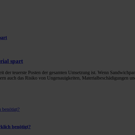
part
rial spart
e Zeit der teuerste Posten der gesamten Umsetzung ist. Wenn Sandwichpan
dern auch das Risiko von Ungenauigkeiten, Materialbeschädigungen und 
 benötigt?
klich benötigt?