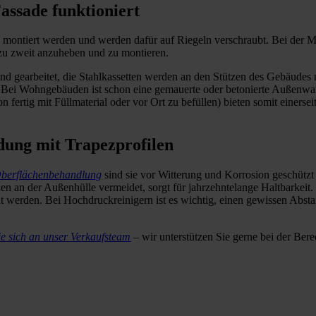
assade funktioniert
montiert werden und werden dafür auf Riegeln verschraubt. Bei der Mon
 zu zweit anzuheben und zu montieren.
and gearbeitet, die Stahlkassetten werden an den Stützen des Gebäudes
gt. Bei Wohngebäuden ist schon eine gemauerte oder betonierte Außenw
n fertig mit Füllmaterial oder vor Ort zu befüllen) bieten somit einers
dung mit Trapezprofilen
berflächenbehandlung
sind sie vor Witterung und Korrosion geschützt
en an der Außenhülle vermeidet, sorgt für jahrzehntelange Haltbarkeit.
t werden. Bei Hochdruckreinigern ist es wichtig, einen gewissen Absta
e sich an unser Verkaufsteam
– wir unterstützen Sie gerne bei der Ber