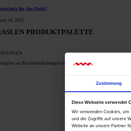
ostschutz für das Dach?
nuar 10, 2022
ASLEN PRODUKTPALETTE
PFANNEN
Angebot an Blechüberdachungen umfasst zehn verschiedene Profile, di
Zustimmung
Diese Webseite verwendet 
Wir verwenden Cookies, um I
und die Zugriffe auf unsere 
Website an unsere Partner fü