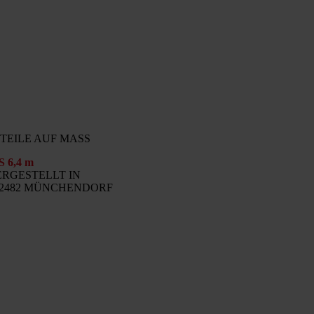
TEILE AUF MASS
S 6,4 m
ERGESTELLT IN
-2482 MÜNCHENDORF