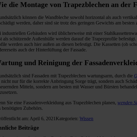
ie die Montage von Trapezblechen an der F
undsätzlich können die Wandbleche sowohl horizontal als auch vertikal 
schädigt werden, daher sind sie trotz des geringen Gewichts am besten
i industriellen Gebäuden wird üblicherweise mit einer Stahlkassettenw
st als schützende Außenhülle werden darauf die Trapezprofile befesti
ofile werden auch hier außen an diesen befestigt. Die Kassetten (ob scho
dererseits auch der Hinterlüftung der Fassade.
artung und Reinigung der Fassadenverklei
undsätzlich sind Fassaden mit Trapezblechen wartungsarm, durch die
O
e nicht nur für die korrekte Anbringung Sorge trägt, sondern auch Schäd
heuernden Mitteln, sondern am besten mit Wasser und Bürsten behandel
nzusetzen.
nn Sie eine Fassadenverkleidung aus Trapezblechen planen,
wenden Si
s benötigten Zubehörs.
röffentlicht am: April 6, 2021
Kategorien:
Wissen
nliche Beiträge