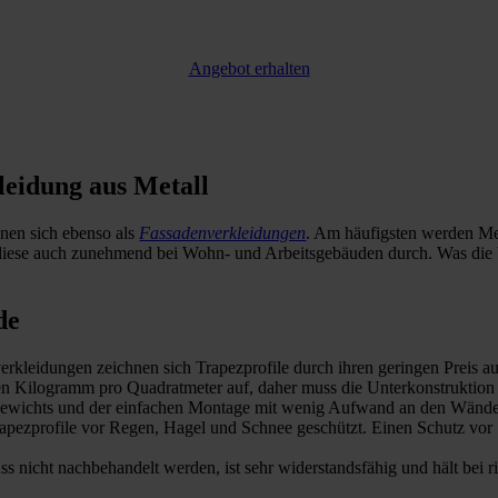
Angebot erhalten
leidung aus Metall
gnen sich ebenso als
Fassadenverkleidungen
. Am häufigsten werden Me
 diese auch zunehmend bei Wohn- und Arbeitsgebäuden durch. Was die V
de
rkleidungen zeichnen sich Trapezprofile durch ihren geringen Preis au
n Kilogramm pro Quadratmeter auf, daher muss die Unterkonstruktion 
n Gewichts und der einfachen Montage mit wenig Aufwand an den Wänd
apezprofile vor Regen, Hagel und Schnee geschützt. Einen Schutz vor 
s nicht nachbehandelt werden, ist sehr widerstandsfähig und hält bei