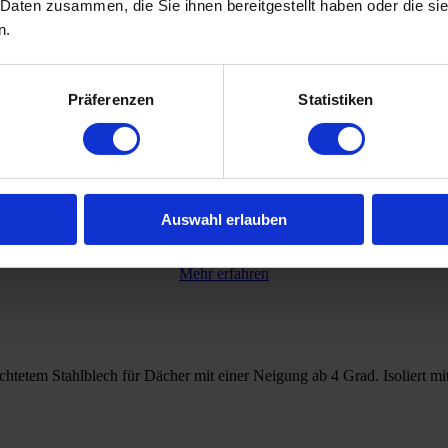
 Daten zusammen, die Sie ihnen bereitgestellt haben oder die s
n.
 Glänzend, Matt oder HB50 MAT und aus Aluminiumblech mit Oberfläch
Präferenzen
Statistiken
Auswahl erlauben
Mehr erfahren
hichtetem Stahlblech für Dächer mit einer Neigung ab 4 Grad. Isolier