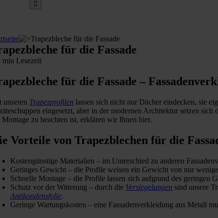
rtseite
Trapezbleche für die Fassade
rapezbleche für die Fassade
6 min Lesezeit
rapezbleche für die Fassade – Fassadenverk
t unseren
Trapezprofilen
lassen sich nicht nur Dächer eindecken, sie ei
räteschuppen eingesetzt, aber in der modernen Architektur setzen sich
e Montage zu beachten ist, erklären wir Ihnen hier.
ie Vorteile von Trapezblechen für die Fassa
Kostengünstige Materialien – im Unterschied zu anderen Fassadenve
Geringes Gewicht – die Profile weisen ein Gewicht von nur wenige
Schnelle Montage – die Profile lassen sich aufgrund des geringe
Schutz vor der Witterung – durch die
Versiegelungen
sind unsere Tr
Antikondensfolie
.
Geringe Wartungskosten – eine Fassadenverkleidung aus Metall mus