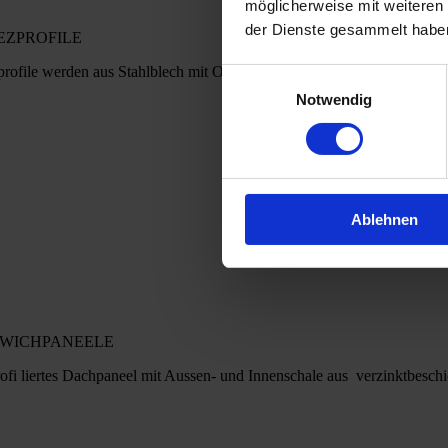
möglicherweise mit weiteren
der Dienste gesammelt habe
EZPROFILE
profile werden aus Stahlblech mit Oberflächenbehandlung Verzinkt,
Einwilligungsauswahl
Notwendig
Ablehnen
WICHPANEELE
rofi liertes Dachpaneel mit Aussen- und Innenschale aus verzinktbesc