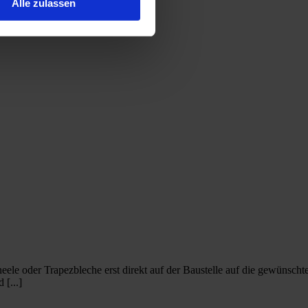
Alle zulassen
eele oder Trapezbleche erst direkt auf der Baustelle auf die gewünscht
[...]