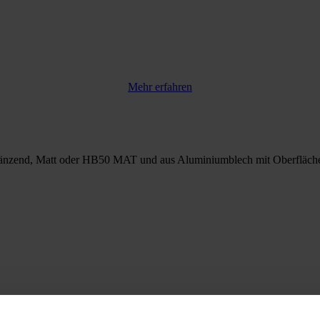
Mehr erfahren
 Glänzend, Matt oder HB50 MAT und aus Aluminiumblech mit Oberfläch
Mehr erfahren