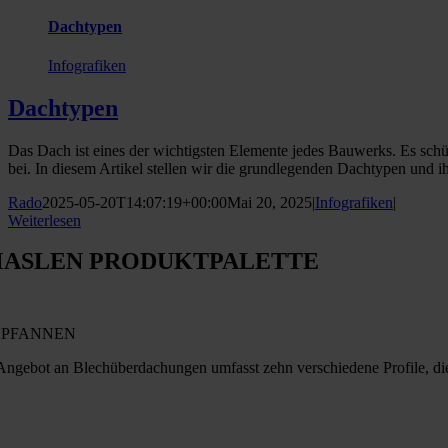
Dachtypen
Infografiken
Dachtypen
Das Dach ist eines der wichtigsten Elemente jedes Bauwerks. Es sch
bei. In diesem Artikel stellen wir die grundlegenden Dachtypen und ihr
Rado
2025-05-20T14:07:19+00:00
Mai 20, 2025
|
Infografiken
|
Weiterlesen
ASLEN PRODUKTPALETTE
PFANNEN
Angebot an Blechüberdachungen umfasst zehn verschiedene Profile, di