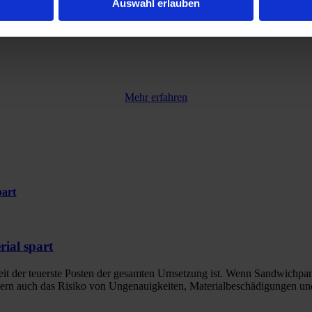
Auswahl erlauben
Mehr erfahren
part
rial spart
e Zeit der teuerste Posten der gesamten Umsetzung ist. Wenn Sandwichpan
dern auch das Risiko von Ungenauigkeiten, Materialbeschädigungen und 