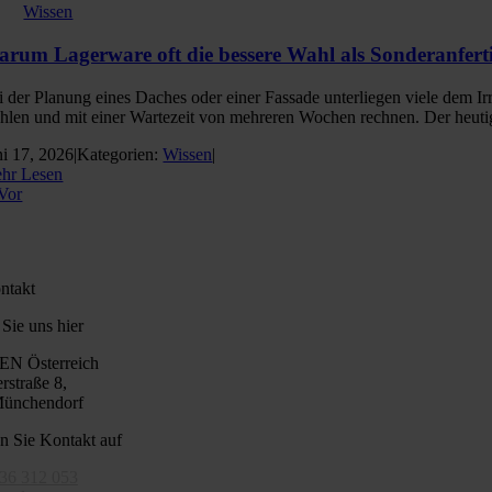
Wissen
rum Lagerware oft die bessere Wahl als Sonderanferti
i der Planung eines Daches oder einer Fassade unterliegen viele dem 
hlen und mit einer Wartezeit von mehreren Wochen rechnen. Der heutige M
ni 17, 2026
|
Kategorien:
Wissen
|
hr Lesen
Vor
ntakt
Sie uns hier
N Österreich
rstraße 8,
ünchendorf
 Sie Kontakt auf
36 312 053