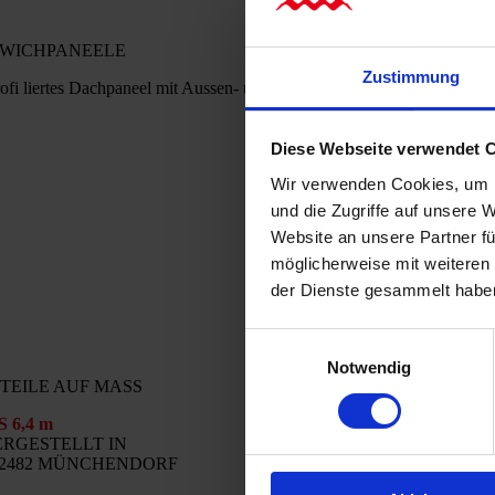
WICHPANEELE
Zustimmung
rofi liertes Dachpaneel mit Aussen- und Innenschale aus verzinktbesc
Diese Webseite verwendet 
Wir verwenden Cookies, um I
und die Zugriffe auf unsere 
Website an unsere Partner fü
möglicherweise mit weiteren
der Dienste gesammelt habe
Einwilligungsauswahl
Notwendig
TEILE AUF MASS
S 6,4 m
ERGESTELLT IN
-2482 MÜNCHENDORF